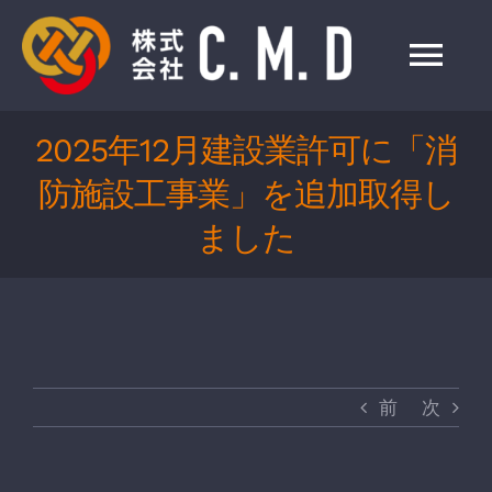
Skip
to
Tog
content
Nav
2025年12月建設業許可に「消
HOME
防施設工事業」を追加取得し
事業紹介
ました
会社情報
製品一覧
前
次
お知らせ