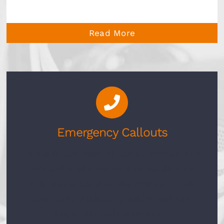
Read More
Emergency Callouts
Lorem ipsum dolor sit amet, consectetur
adipiscing elit. Vestibulum vestibulum
quis metus sodales ullamcorper. In sit
amet urna dapibus, pretium nisi nec,
imperdiet velit maecenas.