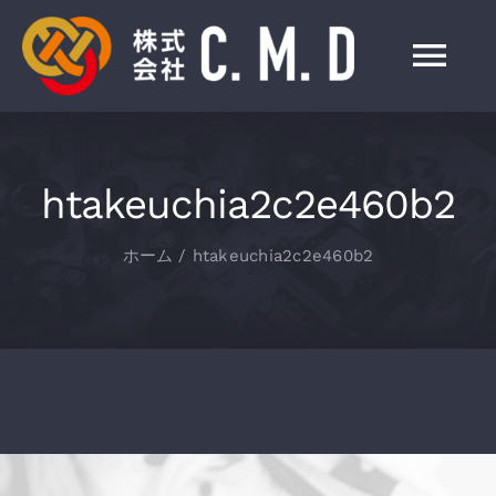
Skip
to
Tog
content
Nav
HOME
htakeuchia2c2e460b2
事業紹介
ホーム
htakeuchia2c2e460b2
会社情報
製品一覧
お知らせ