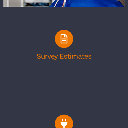
Survey Estimates
Lorem ipsum dolor sit amet, consectetur
adipiscing elit. Vestibulum vestibulum quis
metus sodales ulamcoper. In amet urna
dapibus, pretium nisi nec.