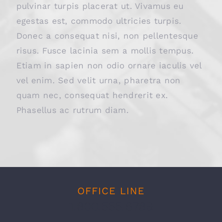
pulvinar turpis placerat ut. Vivamus eu
egestas est, commodo ultricies turpis.
Donec a consequat nisi, non pellentesque
risus. Fusce lacinia sem a mollis tempus.
Etiam in sapien non odio ornare iaculis vel
vel enim. Sed velit urna, pharetra non
quam nec, consequat hendrerit ex.
Phasellus ac rutrum diam.
OFFICE LINE
1.800.555.6789