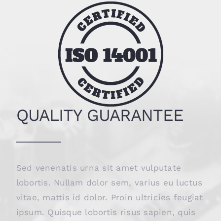
QUALITY GUARANTEE
Sed venenatis urna sit amet vulputate
lobortis. Nullam dolor sem, varius eu luctus
vitae, mattis id dolor. Proin ultricies feugiat
ipsum. Quisque lobortis risus sapien, quis