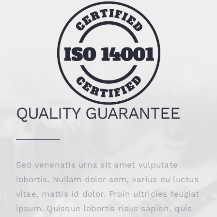
QUALITY GUARANTEE
Sed venenatis urna sit amet vulputate
lobortis. Nullam dolor sem, varius eu luctus
vitae, mattis id dolor. Proin ultricies feugiat
ipsum. Quisque lobortis risus sapien, quis