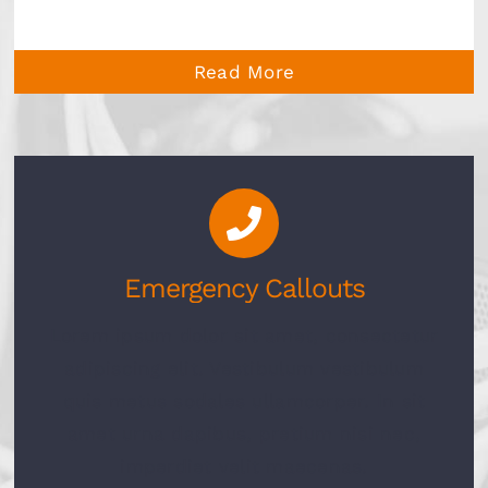
Read More
Emergency Callouts
Lorem ipsum dolor sit amet, consectetur
adipiscing elit. Vestibulum vestibulum
quis metus sodales ullamcorper. In sit
amet urna dapibus, pretium nisi nec,
imperdiet velit maecenas.