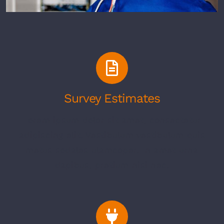
Survey Estimates
Lorem ipsum dolor sit amet, consectetur
adipiscing elit. Vestibulum vestibulum quis
metus sodales ulamcoper. In amet urna
dapibus, pretium nisi nec.