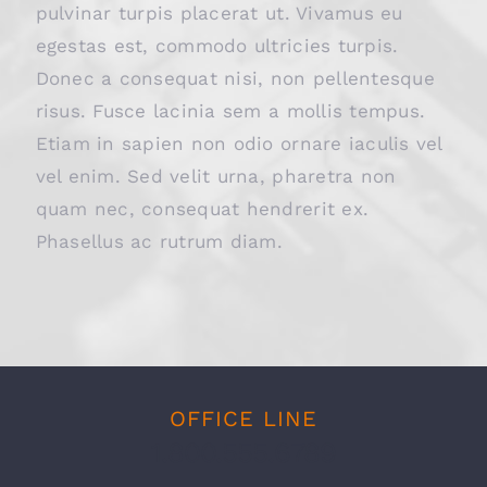
pulvinar turpis placerat ut. Vivamus eu
egestas est, commodo ultricies turpis.
Donec a consequat nisi, non pellentesque
risus. Fusce lacinia sem a mollis tempus.
Etiam in sapien non odio ornare iaculis vel
vel enim. Sed velit urna, pharetra non
quam nec, consequat hendrerit ex.
Phasellus ac rutrum diam.
OFFICE LINE
1.800.555.6789